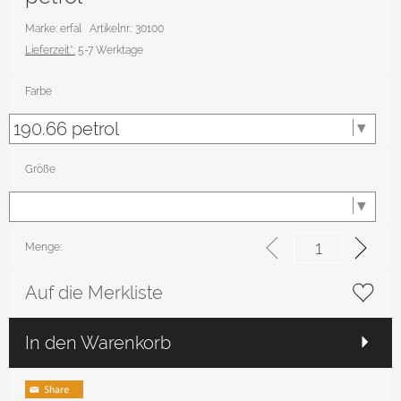
Marke: erfal
Artikelnr.: 30100
Lieferzeit*:
5-7 Werktage
Farbe
Größe
Menge:
Auf die Merkliste
In den Warenkorb