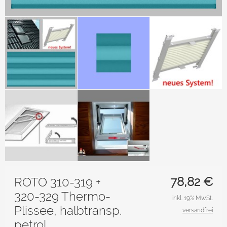
78,82
€
ROTO 310-319 +
320-329 Thermo-
inkl. 19% MwSt.
Plissee, halbtransp.
versandfrei
petrol