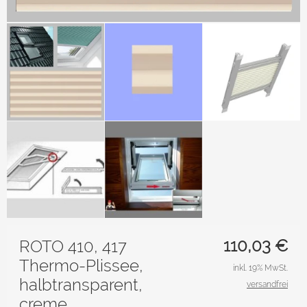
110,03
€
ROTO 410, 417
Thermo-Plissee,
inkl. 19% MwSt.
halbtransparent,
versandfrei
creme