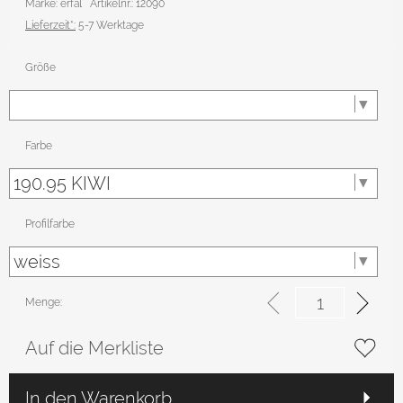
Marke: erfal
Artikelnr.: 12090
Lieferzeit*:
5-7 Werktage
Größe
Farbe
Profilfarbe
Menge:
Auf die Merkliste
In den Warenkorb