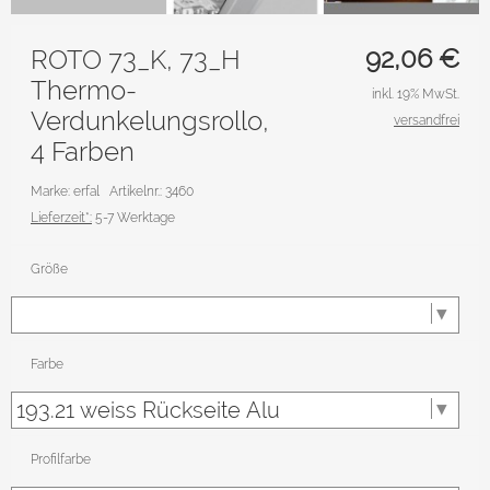
92,06
€
ROTO 73_K, 73_H
Thermo-
inkl. 19% MwSt.
Verdunkelungsrollo,
versandfrei
4 Farben
Marke: erfal
Artikelnr.: 3460
Lieferzeit*:
5-7 Werktage
Größe
Farbe
Profilfarbe