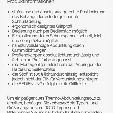
Produktinformationen
stufenlose und absolut waagerechte Positionierung
des Behangs durch federge spannte
Schnurfädelung
ergonomisch designtes Griffprofil
Bedienung auch per Bedienstab möglich
Feinjustierung durch Schnurspanner schnell, leicht
und sehr präzise möglich
nahezu vollständige Abdunklung durch
Gummidichtungen
Profilendkappen absolut lichtundurchlässig und
farblich an Profilfarbe angepasst
rote Montagehilfen erleichtern das Anbringen der
Halter und Seitenprofile
der Stoff ist 100% lichtundurchlässig, entspricht
jedoch nicht der DIN für Verdunkelungsanlagen
die BEDIENUNG erfolgt die die Griffleiste
Um ein paßgenaues Thermo-Abdunkelungsrollo zu
erhalten, benötigen Sie
unbedingt
die Typen- und
Größenangabe vom ROTO-Typenschild.
Bitte nennen Sie uns nach dem Kauf die kompletten