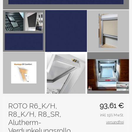
93,61
€
ROTO R6_K/H,
R8_K/H, R8_SR,
inkl. 19% MwSt.
Alutherm-
versandfrei
Verdunkelungsrollo.