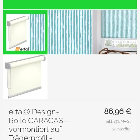
86,96
€
erfal® Design-
Rollo CARACAS -
inkl. 19% MwSt.
vormontiert auf
versandfrei
Trägerprofil -