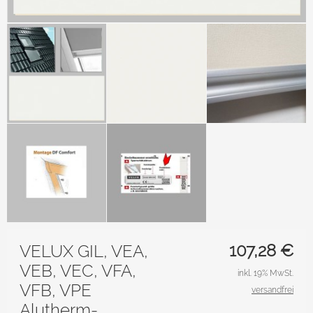
107,28
€
VELUX GIL, VEA,
VEB, VEC, VFA,
inkl. 19% MwSt.
VFB, VPE
versandfrei
Alutherm-