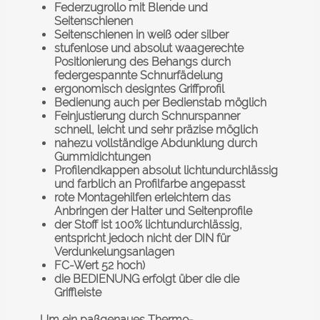
Federzugrollo mit Blende und
Seitenschienen
Seitenschienen in weiß oder silber
stufenlose und absolut waagerechte
Positionierung des Behangs durch
federgespannte Schnurfädelung
ergonomisch designtes Griffprofil
Bedienung auch per Bedienstab möglich
Feinjustierung durch Schnurspanner
schnell, leicht und sehr präzise möglich
nahezu vollständige Abdunklung durch
Gummidichtungen
Profilendkappen absolut lichtundurchlässig
und farblich an Profilfarbe angepasst
rote Montagehilfen erleichtern das
Anbringen der Halter und Seitenprofile
der Stoff ist 100% lichtundurchlässig,
entspricht jedoch nicht der DIN für
Verdunkelungsanlagen
FC-Wert 52 hoch)
die BEDIENUNG erfolgt über die die
Griffleiste
Um ein paßgenaues Thermo-