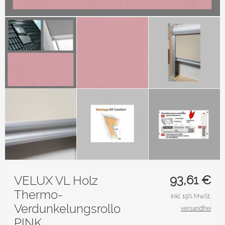
93,61
€
VELUX VL Holz
Thermo-
inkl. 19% MwSt.
Verdunkelungsrollo
versandfrei
PINK