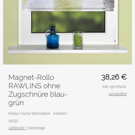
38,26
€
Magnet-Rollo
RAWLINS ohne
inkl. 19% MwSt.
Zugschnüre blau-
versandfrei
grün
Marke: Home Wohnideen
Artikelnr.:
19030
Lieferzeit*:
3 Werktage