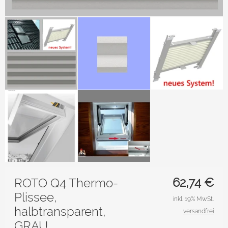
62,74
€
ROTO Q4 Thermo-
Plissee,
inkl. 19% MwSt.
halbtransparent,
versandfrei
GRAU